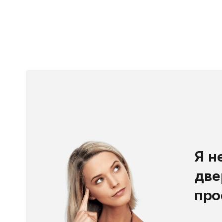
Я н
две
про