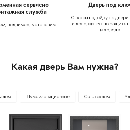
рменная сервис­но
Дверь под клю
онтажная служба
Откосы подойдут к двери 
и дополнительно защитят
ем, поднимем, установим!
и холода
Какая дверь Вам нужна?
калом
Шумоизоляционные
Со стеклом
Ул