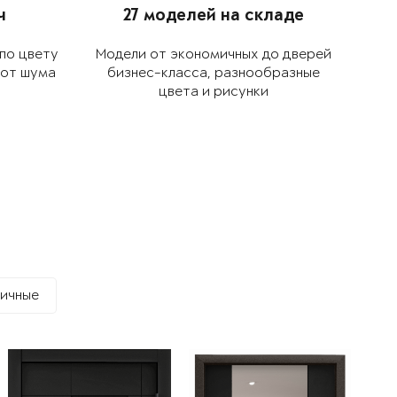
ч
27 моделей на складе
по цвету
Модели от экономич­ных до дверей
 от шума
биз­нес-класса, разнообраз­ные
цвета и рисунки
ичные