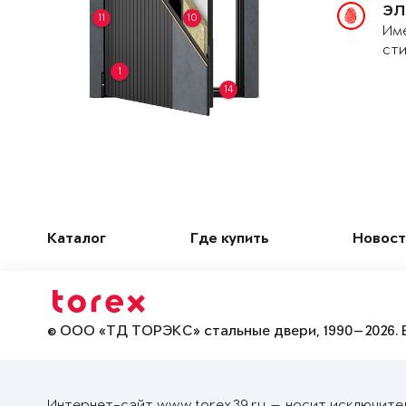
ЭЛ
11
10
Име
сти
1
14
Каталог
Где купить
Новост
© ООО «ТД ТОРЭКС» стальные двери, 1990—2026. 
Интернет-сайт www.torex39.ru — носит исключите