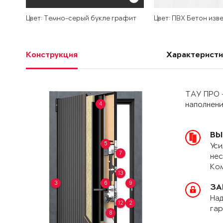
Цвет: Темно-серый букле графит
Цвет: ПВХ Бетон изв
Конструкция
Характеристи
ТАУ ПРО 
4
наполнен
ВЫ
5
Уси
7
нес
Ком
13
3
6
9
ЗА
Над
12
2
гар
8