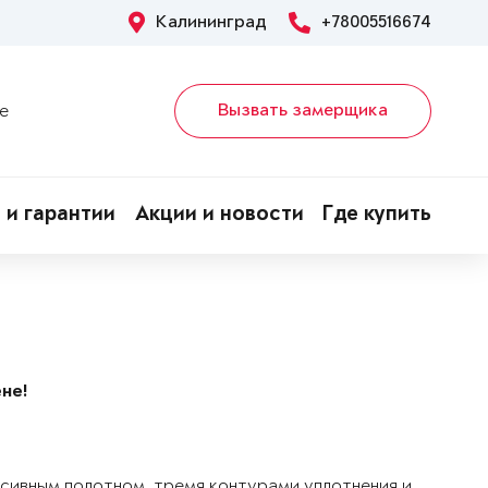
Калининград
+78005516674
Вызвать замерщика
е
 и гарантии
Акции и новости
Где купить
не!
ссивным полотном, тремя контурами уплотнения и