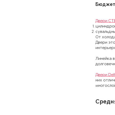
Бюджетн
Двери СТ
цилиндро
сувальдны
От холода
Двери это
интерьер
Линейка в
долговечн
Двери Del
них отлич
многосло
Средн