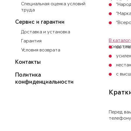
Специальная оценка условий
“Народ
труда
“Марка
Сервис и гарантии
“Всеро
Доставка и установка
В каталог
Гарантия
представл
со ст
Условия возврата
усилен
Контакты
неста
с высш
Политика
конфиденциальности
Кратки
Перед вам
телефону