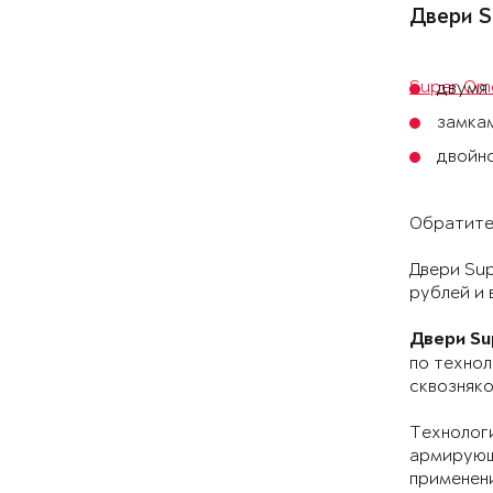
Двери S
Super Ome
двумя
замкам
двойно
Обратите
Двери Sup
рублей и 
Двери Su
по технол
сквозняко
Технологи
армирующ
применен