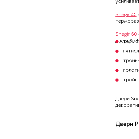
усиливает
Snegir 45
терморазр
Snegir 60
дверей. И
термо
пятис
тройн
полотн
тройн
Двери Sne
декоратив
Двери P