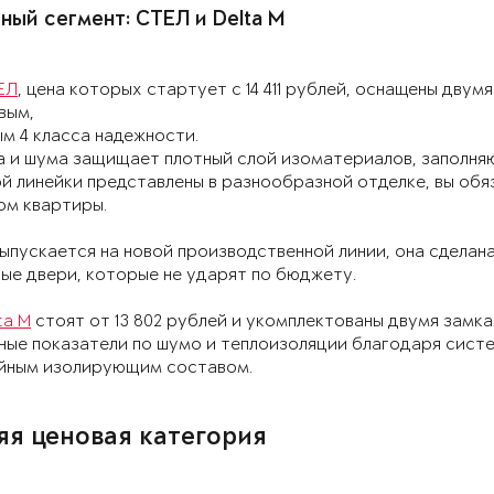
ый сегмент: СТЕЛ и Delta M
ЕЛ
, цена которых стартует с 14 411 рублей, оснащены двум
вым,
м 4 класса надежности.
 и шума защищает плотный слой изоматериалов, заполняю
й линейки представлены в разнообразной отделке, вы об
ом квартиры.
ыпускается на новой производственной линии, она сделан
ые двери, которые не ударят по бюджету.
ta M
стоят от 13 802 рублей и укомплектованы двумя замка
ные показатели по шумо и теплоизоляции благодаря систе
йным изолирующим составом.
яя ценовая категория