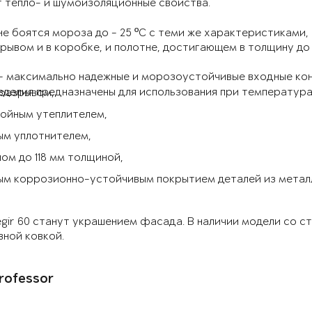
 тепло- и шумоизоляционные свойства.
не боятся мороза до - 25 ºС с теми же характеристиками,
ывом и в коробке, и полотне, достигающем в толщину до 9
- максимально надежные и морозоустойчивые входные ко
зделия предназначены для использования при температурах
разрывом,
лойным утеплителем,
ым уплотнителем,
ом до 118 мм толщиной,
ым коррозионно-устойчивым покрытием деталей из метал
gir 60 станут украшением фасада. В наличии модели со с
ной ковкой.
rofessor