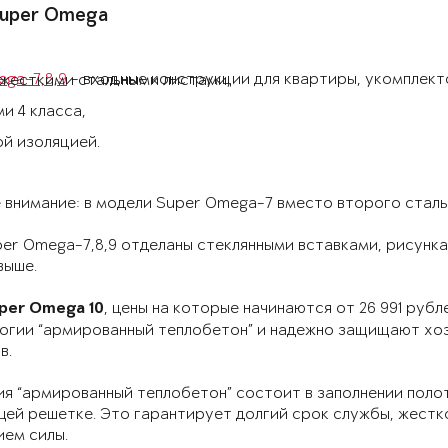
uper Omega
ga-7,8,9
- входные конструкции для квартиры, укомплект
 жесткими стальными листами,
и 4 класса,
й изоляцией.
 внимание: в модели Super Omega-7 вместо второго стал
er Omega-7,8,9 отделаны стеклянными вставками, рисункам
выше.
, цены на которые начинаются от 26 991 руб
per Omega 10
огии “армированный теплобетон” и надежно защищают хоз
в.
я “армированный теплобетон” состоит в заполнении поло
ей решетке. Это гарантирует долгий срок службы, жестк
ием силы.