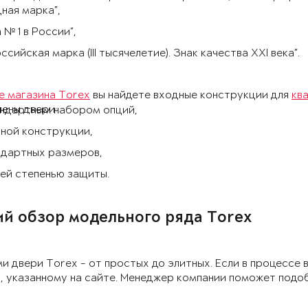
ная марка”,
 № 1 в России”,
ссийская марка (III тысячелетие). Знак качества XXI века”.
е магазина Torex
вы найдете входные конструкции для
кв
ены двери:
андартным набором опций,
ной конструкции,
ндартных размеров,
ей степенью защиты.
й обзор модельного ряда Torex
и двери Torex - от простых до элитных. Если в процессе
, указанному на сайте. Менеджер компании поможет подо