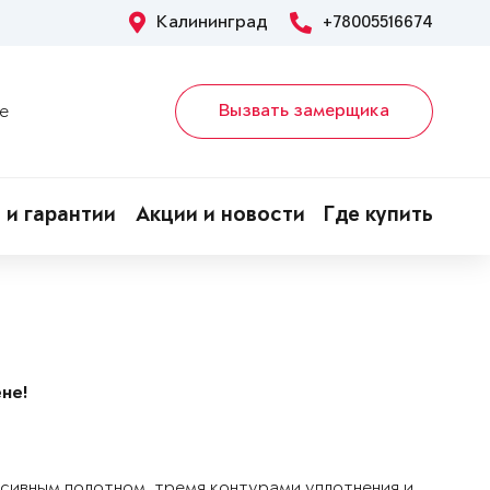
Калининград
+78005516674
Вызвать замерщика
е
 и гарантии
Акции и новости
Где купить
не!
ссивным полотном, тремя контурами уплотнения и