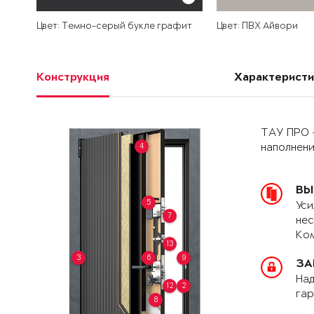
Цвет: Темно-серый букле графит
Цвет: ПВХ Айвори
Конструкция
Характеристи
ТАУ ПРО 
4
наполнен
ВЫ
5
Уси
7
нес
Ком
13
3
6
9
ЗА
Над
12
2
гар
8