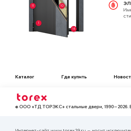
ЭЛ
11
10
Име
сти
1
14
Каталог
Где купить
Новост
© ООО «ТД ТОРЭКС» стальные двери, 1990—2026. 
Интернет-сайт www.torex39.ru — носит исключите