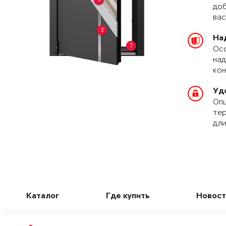
доб
вас
3
На
7
Осо
над
кон
Уд
Опц
тер
дли
Каталог
Где купить
Новост