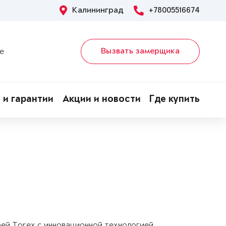
Калининград
+78005516674
Вызвать замерщика
е
 и гарантии
Акции и новости
Где купить
рей Torex с инновационной технологией