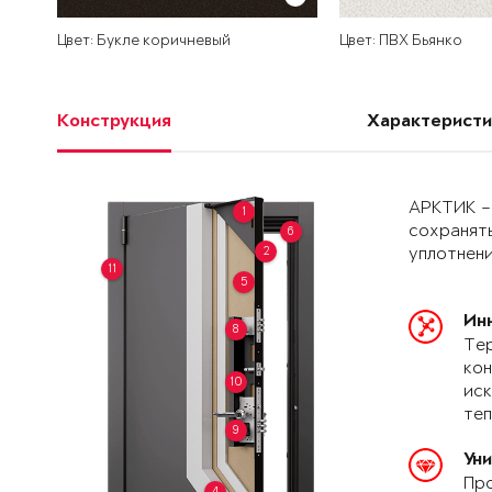
Цвет: Букле коричневый
Цвет: ПВХ Бьянко
Конструкция
Характеристи
АРКТИК –
1
сохранять
6
2
уплотнени
11
5
Ин
8
Тер
кон
10
иск
теп
9
Ун
Про
4